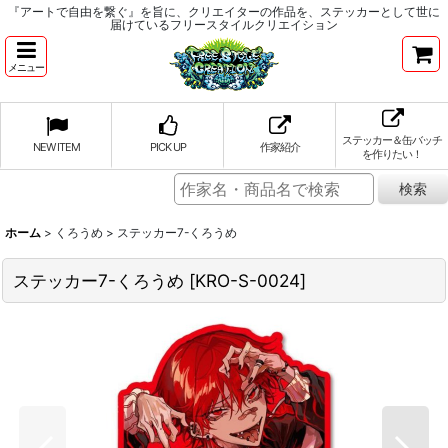
『アートで自由を繋ぐ』を旨に、クリエイターの作品を、ステッカーとして世に
届けているフリースタイルクリエイション
メニュー
ステッカー＆缶バッチ
NEW ITEM
PICK UP
作家紹介
を作りたい！
ホーム
>
くろうめ
>
ステッカー7-くろうめ
ステッカー7-くろうめ
[
KRO-S-0024
]