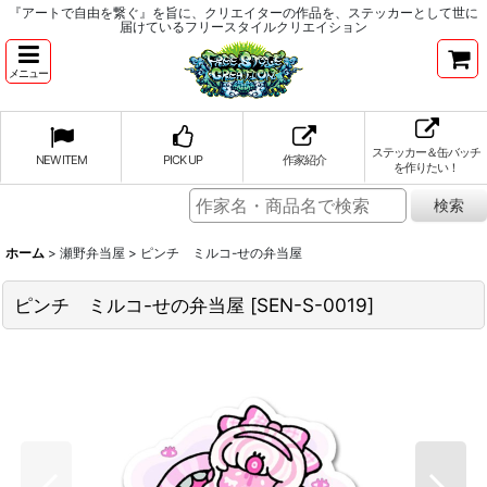
『アートで自由を繋ぐ』を旨に、クリエイターの作品を、ステッカーとして世に
届けているフリースタイルクリエイション
メニュー
ステッカー＆缶バッチ
NEW ITEM
PICK UP
作家紹介
を作りたい！
ホーム
>
瀬野弁当屋
>
ピンチ ミルコ-せの弁当屋
ピンチ ミルコ-せの弁当屋
[
SEN-S-0019
]