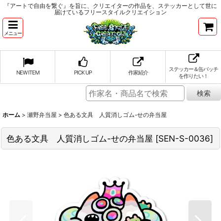
『アートで自由を繋ぐ』を旨に、クリエイターの作品を、ステッカーとして世に
届けているフリースタイルクリエイション
メニュー
ステッカー＆缶バッチ
NEW ITEM
PICK UP
作家紹介
を作りたい！
ホーム
>
瀬野弁当屋
>
色ある文具 人質消しゴム-せの弁当屋
色ある文具 人質消しゴム-せの弁当屋
[
SEN-S-0036
]