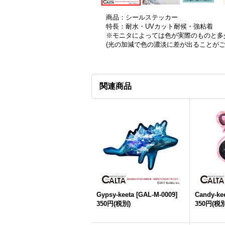
商品：シールステッカー
特長：耐水・UVカット耐候・強粘着
※モニタによっては色が実際のものと多
(光の加減で色の濃淡に差が出ることが
関連商品
Gypsy-keeta
[
GAL-M-0009
]
Candy-ke
350円
(税別)
350円
(税別