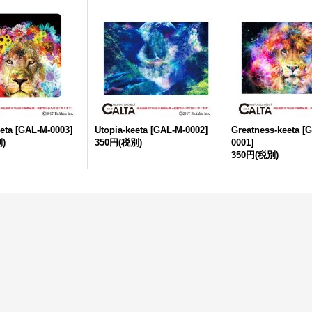
eta
[
GAL-M-0003
]
Utopia-keeta
[
GAL-M-0002
]
Greatness-keeta
[
G
)
350円
(税別)
0001
]
350円
(税別)