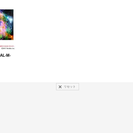
AL-M-
リセット