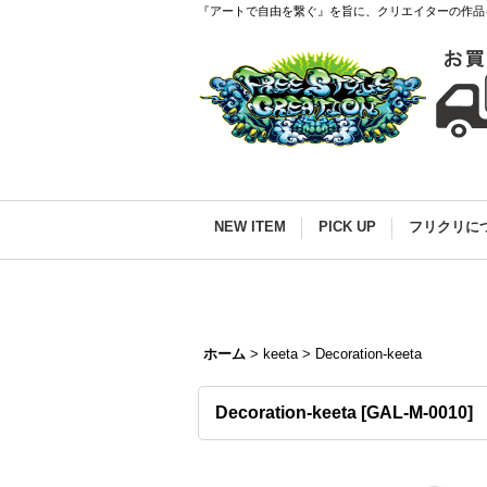
『アートで自由を繋ぐ』を旨に、クリエイターの作品
NEW ITEM
PICK UP
フリクリに
ホーム
>
keeta
>
Decoration-keeta
Decoration-keeta
[
GAL-M-0010
]