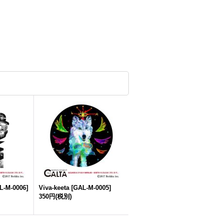
L-M-0006
]
Viva-keeta
[
GAL-M-0005
]
350円
(税別)