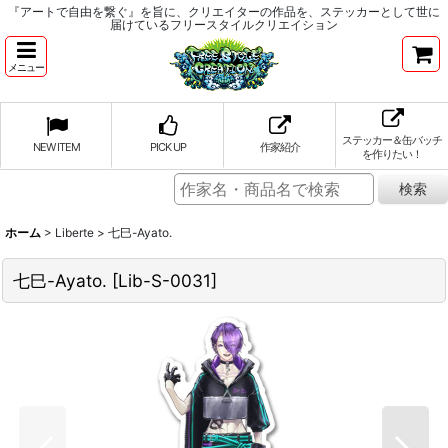
『アートで自由を繋ぐ』を旨に、クリエイターの作品を、ステッカーとして世に
届けているフリースタイルクリエイション
メニュー
ステッカー＆缶バッチ
NEW ITEM
PICK UP
作家紹介
を作りたい！
ホーム
>
Liberte
>
七巳-Ayato.
七巳-Ayato.
[
Lib-S-0031
]