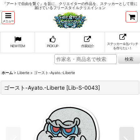
『アートで自由を繋ぐ』を旨に、クリエイターの作品を、ステッカーとして世に
届けているフリースタイルクリエイション
メニュー
ステッカー＆缶バッチ
NEW ITEM
PICK UP
作家紹介
を作りたい！
ホーム
>
Liberte
>
ゴースト-Ayato.-Liberte
ゴースト-Ayato.-Liberte
[
Lib-S-0043
]