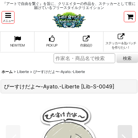
『アートで自由を繋ぐ』を旨に、クリエイターの作品を、ステッカーとして世に
届けているフリースタイルクリエイション
メニュー
ステッカー＆缶バッチ
NEW ITEM
PICK UP
作家紹介
を作りたい！
ホーム
>
Liberte
>
ぴーすけだよ〜-Ayato.-Liberte
ぴーすけだよ〜-Ayato.-Liberte
[
Lib-S-0049
]