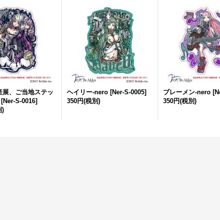
産展、ご当地ステッ
ヘイリー-nero
[
Ner-S-0005
]
ブレーメン-nero
[
N
[
Ner-S-0016
]
350円
(税別)
350円
(税別)
)