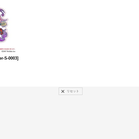
er-S-0003
]
リセット