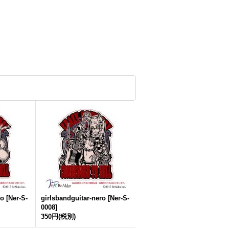
ro
[
Ner-S-
girlsbandguitar-nero
[
Ner-S-
0008
]
350円
(税別)