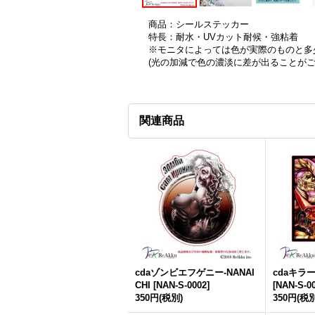
商品：シールステッカー
特長：耐水・UVカット耐候・強粘着
※モニタによっては色が実際のものと多
(光の加減で色の濃淡に差が出ることが
関連商品
cdaゾンビエフゲニー-NANAI
cdaキラー
CHI
[
NAN-S-0002
]
[
NAN-S-0
350円
(税別)
350円
(税別