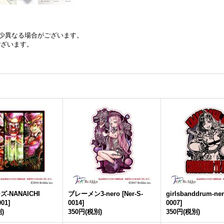
少異なる場合がございます。
ございます。
ズ-NANAICHI
ブレーメン3-nero
[
Ner-S-
girlsbanddrum-ne
001
]
0014
]
0007
]
)
350円
(税別)
350円
(税別)