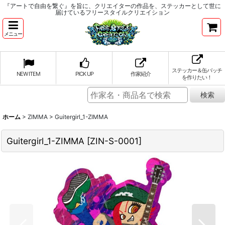
『アートで自由を繋ぐ』を旨に、クリエイターの作品を、ステッカーとして世に
届けているフリースタイルクリエイション
メニュー
ステッカー＆缶バッチ
NEW ITEM
PICK UP
作家紹介
を作りたい！
ホーム
>
ZIMMA
>
Guitergirl_1-ZIMMA
Guitergirl_1-ZIMMA
[
ZIN-S-0001
]