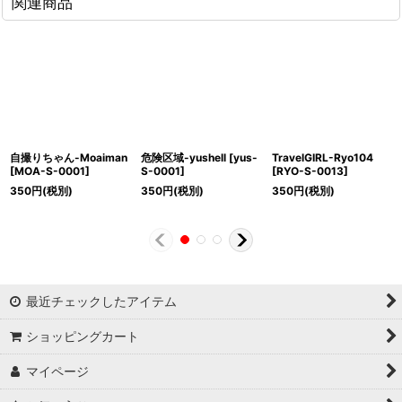
関連商品
自撮りちゃん-Moaiman
危険区域-yushell
[
yus-
TravelGIRL-Ryo104
[
MOA-S-0001
]
S-0001
]
[
RYO-S-0013
]
350
円
(税別)
350
円
(税別)
350
円
(税別)
最近チェックしたアイテム
ショッピングカート
マイページ