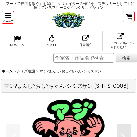
『アートで自由を繋ぐ』を旨に、クリエイターの作品を、ステッカーとして世に
届けているフリースタイルクリエイション
メニュー
ステッカー＆缶バッチ
NEW ITEM
PICK UP
作家紹介
を作りたい！
ホーム
>
シミズ建設
>
マシ?まんし?おし?ちゃん-シミズサン
マシ?まんし?おし?ちゃん-シミズサン
[
SHI-S-0006
]