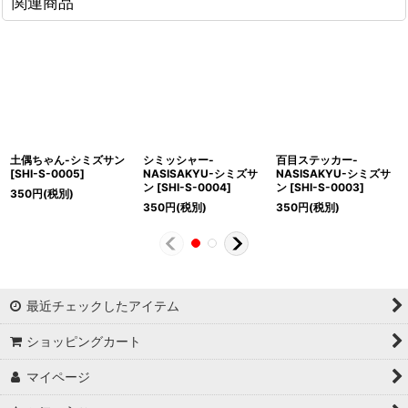
関連商品
土偶ちゃん-シミズサン
シミッシャー-
百目ステッカー-
[
SHI-S-0005
]
NASISAKYU-シミズサ
NASISAKYU-シミズサ
ン
[
SHI-S-0004
]
ン
[
SHI-S-0003
]
350
円
(税別)
350
円
(税別)
350
円
(税別)
最近チェックしたアイテム
ショッピングカート
マイページ