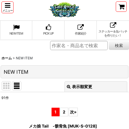
メニュー
ステッカー＆缶バッチ
NEW ITEM
PICK UP
作家紹介
を作りたい！
ホーム
>
NEW ITEM
NEW ITEM
表示順変更
閉じる
91
件
表示数
:
1
2
次
»
並び順
:
メカ娘 Tail -骸骨魚
[
MUK-S-0128
]