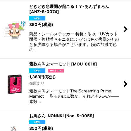
どきどき急展開が起こる！？-あんずまろん
[
ANZ-S-0074
]
350
円
(税別)
商品：シールステッカー 特長：耐水・UVカット
耐候・強粘着 ※モニタによっては色が実際のもの
と多少異なる場合がございます。(光の加減で色
の…
素数を叫ぶマーモット
[
MOU-0018
]
1,363
円
(税別)
在庫あり
素数を叫ぶマーモットThe Screaming Prime
Marmot 取るのは点数か、それとも未来か——
素数…
お馬さん-NONNKI
[
Non-S-0059
]
350
円
(税別)