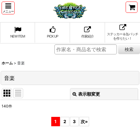
メニュー
ステッカー＆缶バッチ
NEW ITEM
PICK UP
作家紹介
を作りたい！
ホーム
>
音楽
音楽
表示順変更
閉じる
140
件
表示数
:
1
2
3
次
»
並び順
: