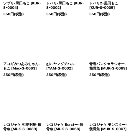
ツヅリ-黒田もこ
[
KUR-
トバリ-黒田もこ
[
KUR-
トバリ2-黒田もこ
S-0004
]
S-0002
]
[
KUR-S-0005
]
350
円
(税別)
350
円
(税別)
350
円
(税別)
アコギみつあみちゃん-
gjk-ヤマグチハル
青春パンク☆ラジオー-
もこ
[
Moc-S-0063
]
[
YAM-S-0002
]
骸骨魚
[
MUK-S-0069
]
350
円
(税別)
350
円
(税別)
350
円
(税別)
レコジャケ 相即不離-骸
レコジャケ Burstー-骸
レコジャケ モンスター-
骨魚
[
MUK-S-0089
]
骨魚
[
MUK-S-0068
]
骸骨魚
[
MUK-S-0067
]