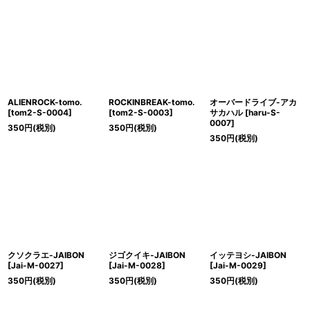
ALIENROCK-tomo.
ROCKINBREAK-tomo.
オーバードライブ-アカ
[
tom2-S-0004
]
[
tom2-S-0003
]
サカハル
[
haru-S-
0007
]
350
円
(税別)
350
円
(税別)
350
円
(税別)
クソクラエ-JAIBON
ジゴクイキ-JAIBON
イッテヨシ-JAIBON
[
Jai-M-0027
]
[
Jai-M-0028
]
[
Jai-M-0029
]
350
円
(税別)
350
円
(税別)
350
円
(税別)