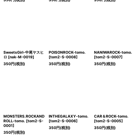
SweetsGirl-中尾ヤスヒ
POISONROCK-tomo.
NANIWAROCK-tomo.
ロ
[
nak-M-0019
]
[
tom2-S-0008
]
[
tom2-S-0007
]
350
円
(税別)
350
円
(税別)
350
円
(税別)
MONSTERS.ROCKAND
INTHEGALAXY-tomo.
CAR＆ROCK-tomo.
ROLL-tomo.
[
tom2-S-
[
tom2-S-0006
]
[
tom2-S-0005
]
0001
]
350
円
(税別)
350
円
(税別)
350
円
(税別)