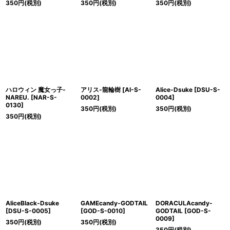
350
円
(税別)
350
円
(税別)
350
円
(税別)
ハロウィン 魔女っ子-
アリス-龍輪樹
[
AI-S-
Alice-Dsuke
[
DSU-S-
NAREU.
[
NAR-S-
0002
]
0004
]
0130
]
350
円
(税別)
350
円
(税別)
350
円
(税別)
AliceBlack-Dsuke
GAMEcandy-GODTAIL
DORACULAcandy-
[
DSU-S-0005
]
[
GOD-S-0010
]
GODTAIL
[
GOD-S-
0009
]
350
円
(税別)
350
円
(税別)
350
円
(税別)