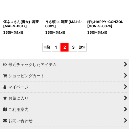
傷ネコさん(魔女)-舞夢
うさ頭巾-舞夢
[
MAI-S-
ぼちHAPPY-GONZOU
[
MAI-S-0017
]
0002
]
[
GON-S-0074
]
350
円
(税別)
350
円
(税別)
350
円
(税別)
«
前
1
2
3
次
»
最近チェックしたアイテム
ショッピングカート
マイページ
お気に入り
ご利用案内
お問い合わせ