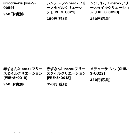
unicorn-kis
[
kis-S-
シンデレラ2-nero×フリ
シンデレラ1-nero×フリ
0059
]
ースタイルクリエーショ
ースタイルクリエーショ
ン
[
FRE-S-0021
]
ン
[
FRE-S-0020
]
350
円
(税別)
350
円
(税別)
350
円
(税別)
赤ずきん2-nero×フリー
赤ずきん1-nero×フリー
メデューサ-シウ
[
SHIU-
スタイルクリエーション
スタイルクリエーション
S-0022
]
[
FRE-S-0019
]
[
FRE-S-0018
]
350
円
(税別)
350
円
(税別)
350
円
(税別)