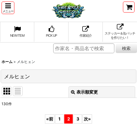
メニュー
ステッカー＆缶バッチ
NEW ITEM
PICK UP
作家紹介
を作りたい！
ホーム
>
メルヒェン
メルヒェン
表示順変更
閉じる
130
件
表示数
:
«
前
1
2
3
次
»
並び順
: