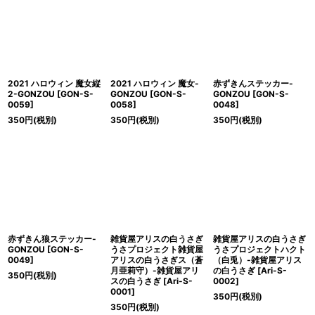
絞り込む
2021 ハロウィン 魔女縦
2021 ハロウィン 魔女-
赤ずきんステッカー-
2-GONZOU
[
GON-S-
GONZOU
[
GON-S-
GONZOU
[
GON-S-
0059
]
0058
]
0048
]
350
円
(税別)
350
円
(税別)
350
円
(税別)
赤ずきん狼ステッカー-
雑貨屋アリスの白うさぎ
雑貨屋アリスの白うさぎ
GONZOU
[
GON-S-
うさプロジェクト雑貨屋
うさプロジェクトハクト
0049
]
アリスの白うさぎス（蒼
（白兎）-雑貨屋アリス
月亜莉守）-雑貨屋アリ
の白うさぎ
[
Ari-S-
350
円
(税別)
スの白うさぎ
[
Ari-S-
0002
]
0001
]
350
円
(税別)
350
円
(税別)