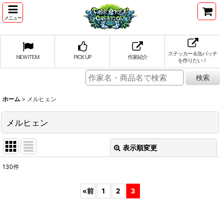
メニュー
ステッカー＆缶バッチ
NEW ITEM
PICK UP
作家紹介
を作りたい！
ホーム
>
メルヒェン
メルヒェン
表示順変更
閉じる
130
件
表示数
:
«
前
1
2
3
並び順
: