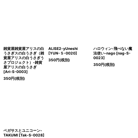
雑貨屋雑貨屋アリスの白
ALISE2-yUneshi
ハロウィン-飛べない魔
うさぎスの白うさぎ（雑
[
YUN-Ｓ-0020
]
法使い-nago
[
nag-S-
貨屋アリスの白うさぎう
0023
]
350
円
(税別)
さプロジェクト）-雑貨
350
円
(税別)
屋アリスの白うさぎ
[
Ari-S-0003
]
350
円
(税別)
ペガサスとユニコーン-
TAKUMI
[
Tak-S-0028
]