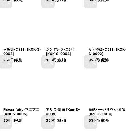
人魚姫-こけし
[
KOK-S-
シンデレラ-こけし
かぐや姫-こけし
[
KOK-
0008
]
[
KOK-S-0004
]
S-0002
]
350
円
(税別)
350
円
(税別)
350
円
(税別)
Flower fairy-マニアニ
アリス-紅寅
[
Kou-S-
童話ハーバリウム-紅寅
[
ANI-S-0005
]
0009
]
[
Kou-S-0016
]
350
円
(税別)
350
円
(税別)
350
円
(税別)