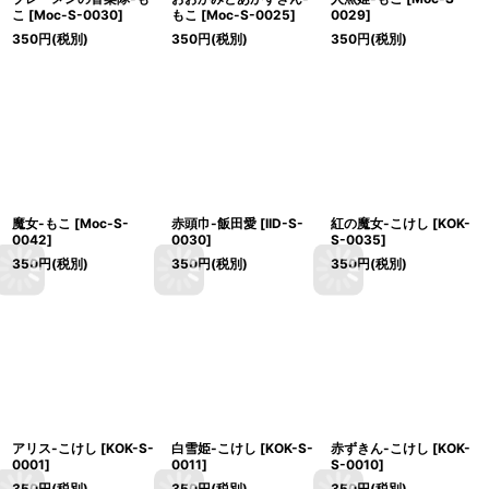
こ
[
Moc-S-0030
]
もこ
[
Moc-S-0025
]
0029
]
350
円
(税別)
350
円
(税別)
350
円
(税別)
魔女-もこ
[
Moc-S-
赤頭巾-飯田愛
[
IID-S-
紅の魔女-こけし
[
KOK-
0042
]
0030
]
S-0035
]
350
円
(税別)
350
円
(税別)
350
円
(税別)
アリス-こけし
[
KOK-S-
白雪姫-こけし
[
KOK-S-
赤ずきん-こけし
[
KOK-
0001
]
0011
]
S-0010
]
350
円
(税別)
350
円
(税別)
350
円
(税別)