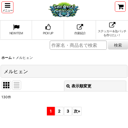
メニュー
ステッカー＆缶バッチ
NEW ITEM
PICK UP
作家紹介
を作りたい！
ホーム
>
メルヒェン
メルヒェン
表示順変更
閉じる
130
件
表示数
:
1
2
3
次
»
並び順
: