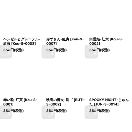
ヘンゼルとグレーテル-
赤ずきん-紅寅
[
Kou-S-
白雪姫-紅寅
[
Kou-S-
紅寅
[
Kou-S-0008
]
0007
]
0002
]
350
円
(税別)
350
円
(税別)
350
円
(税別)
赤い靴-紅寅
[
Kou-S-
晩春の魔女-淵゛
[
BUTI-
SPOOKY NIGHT-じゅん
0001
]
S-0002
]
た
[
JUN-S-0014
]
350
円
(税別)
350
円
(税別)
350
円
(税別)