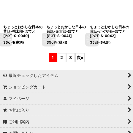
ちょっとおかしな日本の
ちょっとおかしな日本の
ちょっとおかしな日本の
昔話-桃太郎-ぽてと
昔話-金太郎-ぽてと
昔話-かぐや姫-ぽてと
[
POT-S-0040
]
[
POT-S-0041
]
[
POT-S-0042
]
350
円
(税別)
350
円
(税別)
350
円
(税別)
1
2
3
次
»
最近チェックしたアイテム
ショッピングカート
マイページ
お気に入り
ご利用案内