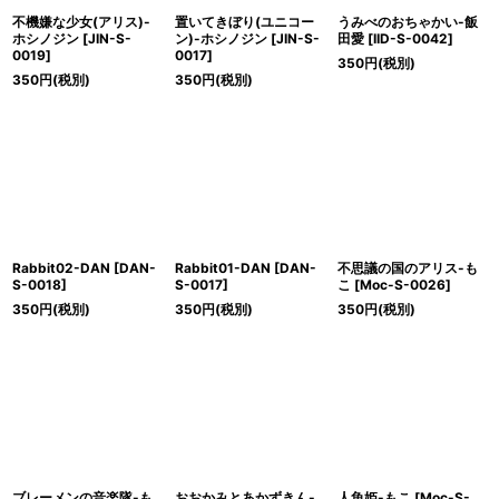
不機嫌な少女(アリス)-
置いてきぼり(ユニコー
うみべのおちゃかい-飯
ホシノジン
[
JIN-S-
ン)-ホシノジン
[
JIN-S-
田愛
[
IID-S-0042
]
0019
]
0017
]
350
円
(税別)
350
円
(税別)
350
円
(税別)
Rabbit02-DAN
[
DAN-
Rabbit01-DAN
[
DAN-
不思議の国のアリス-も
S-0018
]
S-0017
]
こ
[
Moc-S-0026
]
350
円
(税別)
350
円
(税別)
350
円
(税別)
ブレーメンの音楽隊-も
おおかみとあかずきん-
人魚姫-もこ
[
Moc-S-