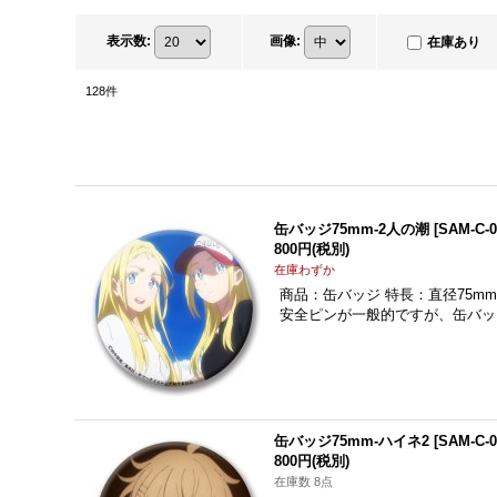
表示数
:
画像
:
在庫あり
128
件
缶バッジ75mm-2人の潮
[
SAM-C-0
800円
(税別)
在庫わずか
商品：缶バッジ 特長：直径75m
安全ピンが一般的ですが、缶バッ
缶バッジ75mm-ハイネ2
[
SAM-C-0
800円
(税別)
在庫数 8点