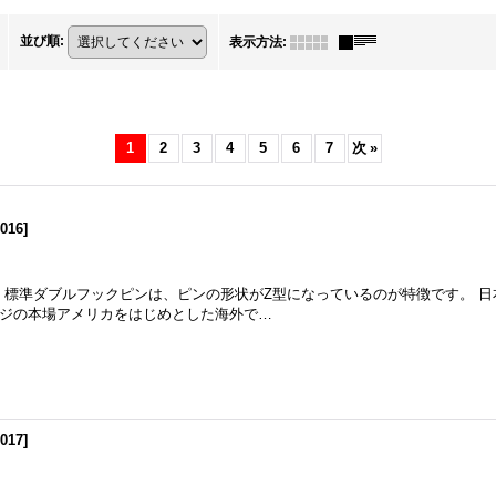
並び順
:
表示方法
:
1
2
3
4
5
6
7
次
»
016
]
m 標準ダブルフックピンは、ピンの形状がZ型になっているのが特徴です。 
ジの本場アメリカをはじめとした海外で…
017
]