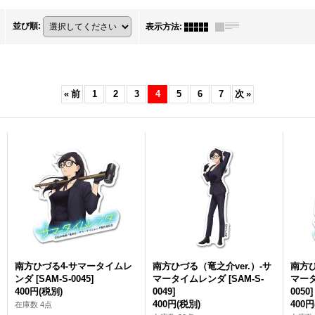
並び順
:
表示方法
:
«
前
1
2
3
4
5
6
7
次
»
南方ひづる4-サマータイムレ
南方ひづる（竜之介ver.）-サ
南方ひ
ンダ
[
SAM-S-0045
]
マータイムレンダ
[
SAM-S-
マー
400円
(税別)
0049
]
0050
]
400円
(税別)
400円
在庫数 4点