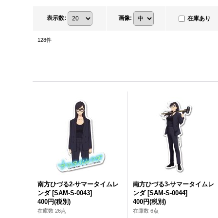
表示数
:
画像
:
在庫あり
128
件
南方ひづる2-サマータイムレ
南方ひづる3-サマータイムレ
ンダ
[
SAM-S-0043
]
ンダ
[
SAM-S-0044
]
400円
(税別)
400円
(税別)
在庫数 26点
在庫数 6点