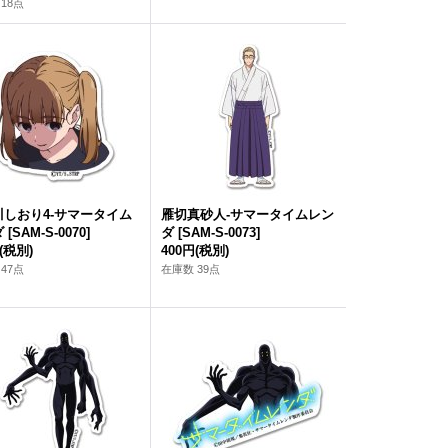
18点
川しおり4-サマータイム
雁切真砂人-サマータイムレン
ダ
[
SAM-S-0070
]
ダ
[
SAM-S-0073
]
(税別)
400円
(税別)
47点
在庫数 39点