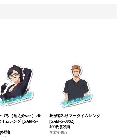
づる（竜之介ver.）-サ
菱形窓2-サマータイムレンダ
タイムレンダ
[
SAM-S-
[
SAM-S-0052
]
400円
(税別)
(税別)
在庫数 46点