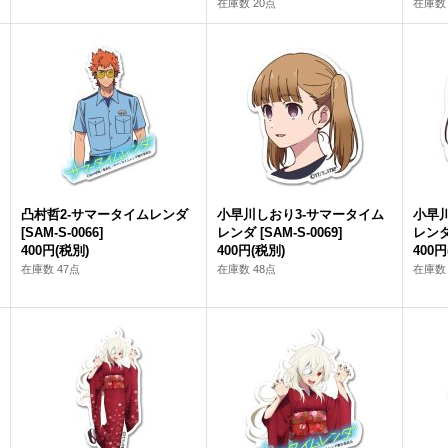
在庫数 20点
在庫数 
凸村哲2-サマータイムレンダ
小早川しおり3-サマータイム
小早
[
SAM-S-0066
]
レンダ
[
SAM-S-0069
]
レン
400円
(税別)
400円
(税別)
400円
在庫数 47点
在庫数 48点
在庫数 