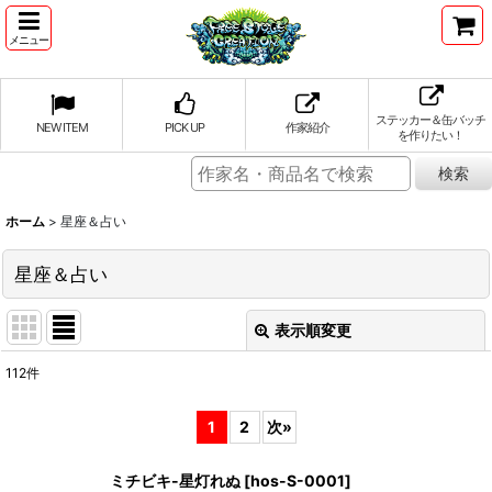
メニュー
ステッカー＆缶バッチ
NEW ITEM
PICK UP
作家紹介
を作りたい！
ホーム
>
星座＆占い
星座＆占い
表示順変更
閉じる
112
件
表示数
:
1
2
次
»
並び順
:
ミチビキ-星灯れぬ
[
hos-S-0001
]