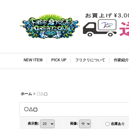
NEW ITEM
PICK UP
フリクリについて
作家紹介
ホーム
>
〇△▢
〇△▢
表示数
:
画像
:
在庫あり