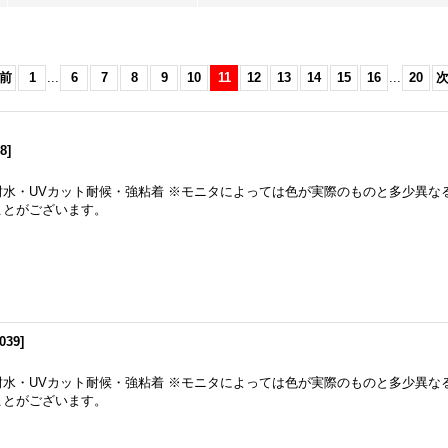
前
1
...
6
7
8
9
10
11
12
13
14
15
16
...
20
8
]
耐水・UVカット耐候・強粘着 ※モニタによっては色が実際のものと多少異な
ことがございます。
039
]
耐水・UVカット耐候・強粘着 ※モニタによっては色が実際のものと多少異な
ことがございます。