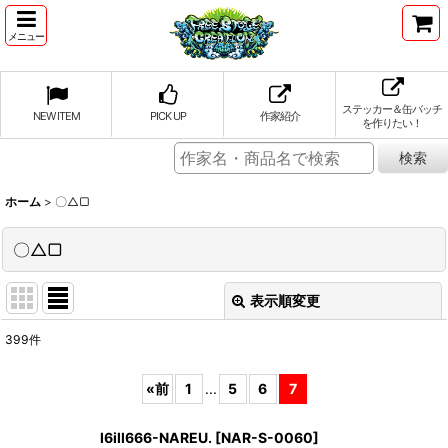
メニュー
ステッカー＆缶バッチ
NEW ITEM
PICK UP
作家紹介
を作りたい！
ホーム
>
〇△▢
〇△▢
表示順変更
閉じる
399
件
表示数
:
«
前
1
...
5
6
7
並び順
:
l6ill666-NAREU.
[
NAR-S-0060
]