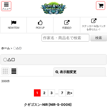
メニュー
ステッカー＆缶バッチ
NEW ITEM
PICK UP
作家紹介
を作りたい！
ホーム
>
〇△▢
〇△▢
表示順変更
閉じる
399
件
表示数
:
1
2
3
...
7
次
»
並び順
:
クギゴスン-NIR
[
NIR-S-0006
]