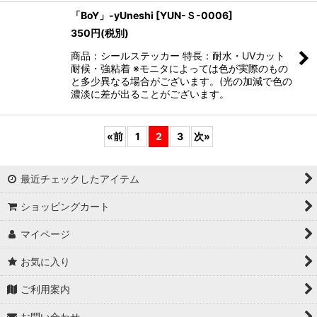
「BoY」-yUneshi
[
YUN-Ｓ-0006
]
350
円
(税別)
商品：シールステッカー 特長：耐水・UVカット
耐候・強粘着 ※モニタによっては色が実際のもの
と多少異なる場合がございます。(光の加減で色の
濃淡に差が出ることがございます。
«
前
1
2
3
次
»
最近チェックしたアイテム
ショッピングカート
マイページ
お気に入り
ご利用案内
お問い合わせ