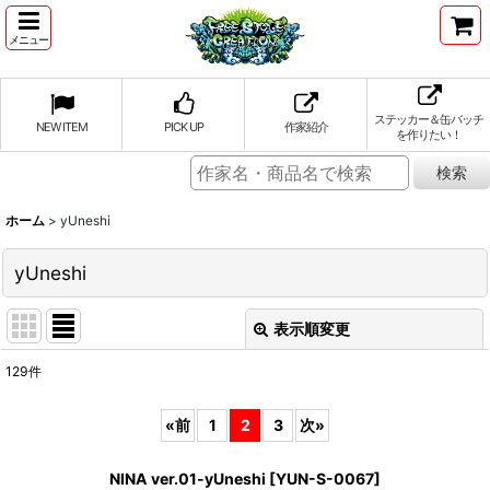
メニュー
ステッカー＆缶バッチ
NEW ITEM
PICK UP
作家紹介
を作りたい！
ホーム
>
yUneshi
yUneshi
表示順変更
閉じる
129
件
表示数
:
«
前
1
2
3
次
»
並び順
:
NINA ver.01-yUneshi
[
YUN-S-0067
]