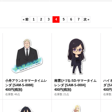
«
前
1
2
3
4
5
6
7
次
»
小舟アラン2-サマータイムレ
南雲ひづる-SD-サマータイム
ハイネ
ンダ
[
SAM-S-0088
]
レンダ
[
SAM-S-0004
]
ダ
[
S
400円
(税別)
400円
(税別)
400円
在庫数 46点
在庫数 21点
在庫数