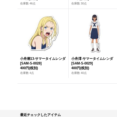
在庫数 46点
在庫数 30点
小舟潮13-サマータイムレンダ
小舟澪-サマータイムレンダ
[
SAM-S-0028
]
[
SAM-S-0029
]
400円
(税別)
400円
(税別)
在庫数 4点
在庫数 40点
最近チェックしたアイテム