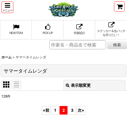
メニュー
ステッカー＆缶バッチ
NEW ITEM
PICK UP
作家紹介
を作りたい！
ホーム
>
サマータイムレンダ
サマータイムレンダ
表示順変更
閉じる
128
件
表示数
:
«
前
1
2
3
次
»
並び順
: