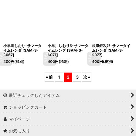
小早川しおり-サマータ
小早川しおり5-サマータ
根津銀次郎-サマータイ
イムレンダ
[
SAM-S-
イムレンダ
[
SAM-S-
ムレンダ
[
SAM-S-
0067
]
0071
]
0077
]
400
円
(税別)
400
円
(税別)
400
円
(税別)
«
前
1
2
3
次
»
最近チェックしたアイテム
ショッピングカート
マイページ
お気に入り