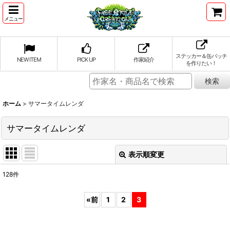
メニュー
ステッカー＆缶バッチ
NEW ITEM
PICK UP
作家紹介
を作りたい！
ホーム
>
サマータイムレンダ
サマータイムレンダ
表示順変更
閉じる
128
件
表示数
:
«
前
1
2
3
並び順
: