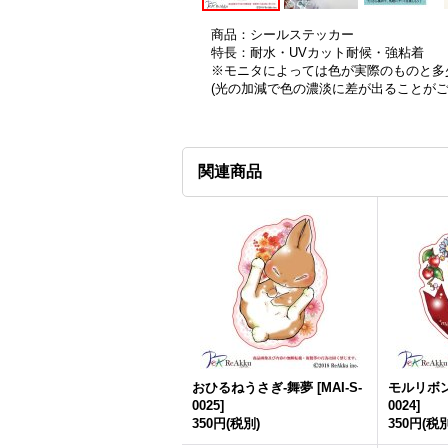
商品：シールステッカー
特長：耐水・UVカット耐候・強粘着
※モニタによっては色が実際のものと多
(光の加減で色の濃淡に差が出ることが
関連商品
おひるねうさぎ-舞夢
[
MAI-S-
モルリボン
0025
]
0024
]
350円
(税別)
350円
(税別