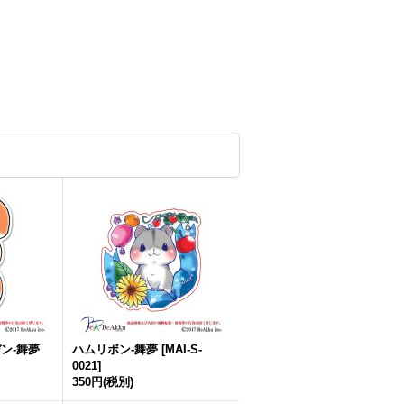
ン-舞夢
ハムリボン-舞夢
[
MAI-S-
0021
]
350円
(税別)