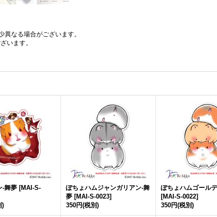
少異なる場合がございます。
ございます。
-舞夢
[
MAI-S-
ぽちょハムジャンガリアン-舞
ぽちょハムゴールデ
夢
[
MAI-S-0023
]
[
MAI-S-0022
]
)
350円
(税別)
350円
(税別)