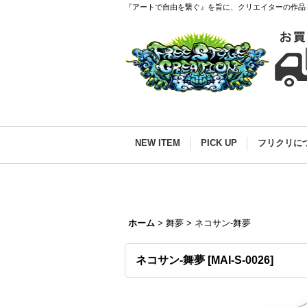
『アートで自由を繋ぐ』を旨に、クリエイターの作品
NEW ITEM
PICK UP
フリクリに
ホーム
>
舞夢
>
ネコサン-舞夢
ネコサン-舞夢
[
MAI-S-0026
]