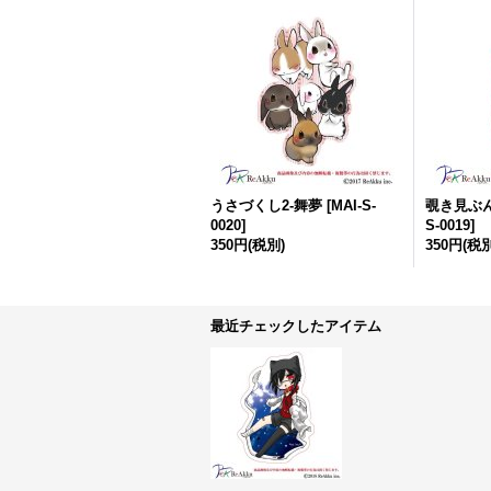
うさづくし2-舞夢
[
MAI-S-
覗き見ぶ
0020
]
S-0019
]
350円
(税別)
350円
(税別
最近チェックしたアイテム