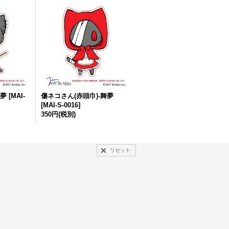
舞夢
[
MAI-
傷ネコさん(赤頭巾)-舞夢
[
MAI-S-0016
]
350円
(税別)
リセット