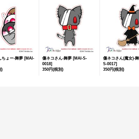
んちょー-舞夢
[
MAI-
傷ネコさん-舞夢
[
MAI-S-
傷ネコさん(魔女)-
0018
]
S-0017
]
)
350円
(税別)
350円
(税別)