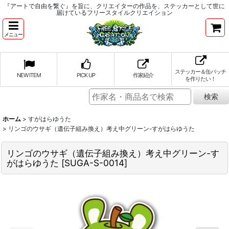
『アートで自由を繋ぐ』を旨に、クリエイターの作品を、ステッカーとして世に
届けているフリースタイルクリエイション
メニュー
ステッカー＆缶バッチ
NEW ITEM
PICK UP
作家紹介
を作りたい！
ホーム
>
すがはらゆうた
>
リンゴのウサギ（遺伝子組み換え）考え中グリーン-すがはらゆうた
リンゴのウサギ（遺伝子組み換え）考え中グリーン-す
がはらゆうた
[
SUGA-S-0014
]