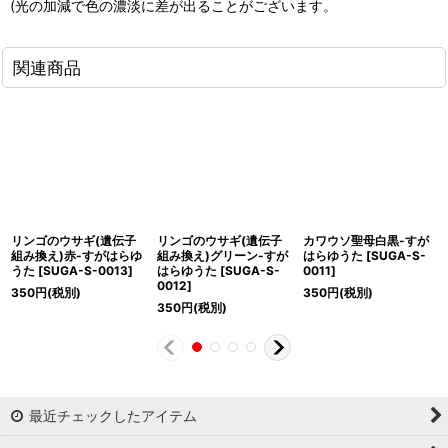
(光の加減で色の濃淡に差が出ることがございます。
関連商品
リンゴのウサギ(遺伝子
リンゴのウサギ(遺伝子
カワウソ聖母白黒-すが
組み換え)赤-すがはらゆ
組み換え)グリーン-すが
はらゆうた
[
SUGA-S-
うた
[
SUGA-S-0013
]
はらゆうた
[
SUGA-S-
0011
]
0012
]
350
円
(税別)
350
円
(税別)
350
円
(税別)
最近チェックしたアイテム