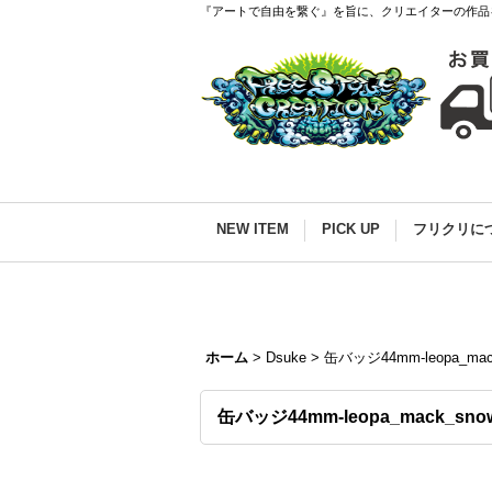
『アートで自由を繋ぐ』を旨に、クリエイターの作品
NEW ITEM
PICK UP
フリクリに
ホーム
>
Dsuke
>
缶バッジ44mm-leopa_mack
缶バッジ44mm-leopa_mack_snow