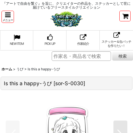
『アートで自由を繋ぐ』を旨に、クリエイターの作品を、ステッカーとして世に
届けているフリースタイルクリエイション
メニュー
ステッカー＆缶バッチ
NEW ITEM
PICK UP
作家紹介
を作りたい！
ホーム
>
うび
>
Is this a happy-うび
Is this a happy-うび
[
sor-S-0030
]