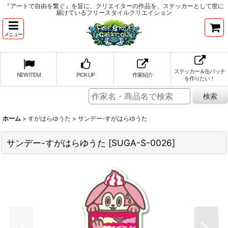
『アートで自由を繋ぐ』を旨に、クリエイターの作品を、ステッカーとして世に
届けているフリースタイルクリエイション
メニュー
ステッカー＆缶バッチ
NEW ITEM
PICK UP
作家紹介
を作りたい！
ホーム
>
すがはらゆうた
>
サンデー-すがはらゆうた
サンデー-すがはらゆうた
[
SUGA-S-0026
]