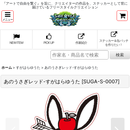
『アートで自由を繋ぐ』を旨に、クリエイターの作品を、ステッカーとして世に
届けているフリースタイルクリエイション
メニュー
ステッカー＆缶バッチ
NEW ITEM
PICK UP
作家紹介
を作りたい！
ホーム
>
すがはらゆうた
>
あのうさぎレッド-すがはらゆうた
あのうさぎレッド-すがはらゆうた
[
SUGA-S-0007
]