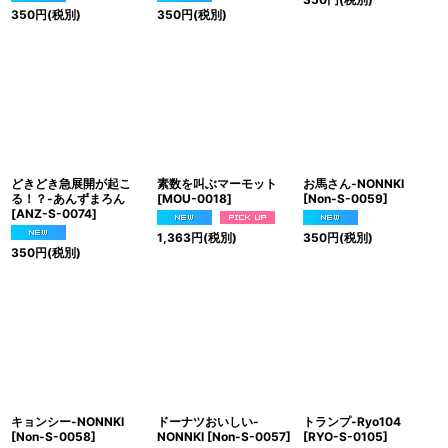
350
円
(税別)
350
円
(税別)
どきどき急展開が起こ
素数を叫ぶマーモット
お馬さん-NONNKI
る！？-あんずまろん
[
MOU-0018
]
[
Non-S-0059
]
[
ANZ-S-0074
]
1,363
円
(税別)
350
円
(税別)
350
円
(税別)
キョンシー-NONNKI
ドーナツおいしい-
トランプ-Ryo104
[
Non-S-0058
]
NONNKI
[
Non-S-0057
]
[
RYO-S-0105
]