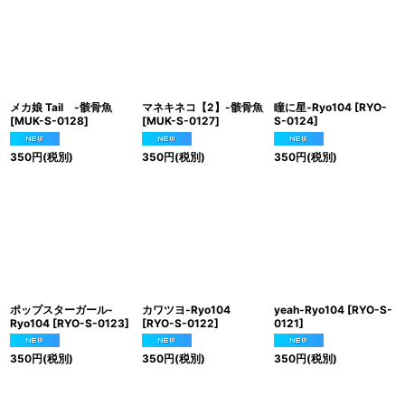
絞り込む
メカ娘 Tail -骸骨魚
マネキネコ【2】-骸骨魚
瞳に星-Ryo104
[
RYO-
[
MUK-S-0128
]
[
MUK-S-0127
]
S-0124
]
350
円
(税別)
350
円
(税別)
350
円
(税別)
ポップスターガール-
カワツヨ-Ryo104
yeah-Ryo104
[
RYO-S-
Ryo104
[
RYO-S-0123
]
[
RYO-S-0122
]
0121
]
350
円
(税別)
350
円
(税別)
350
円
(税別)