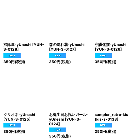
掃除屋-yUneshi
[
YUN-
森の隠れ花-yUneshi
守護化猫-yUneshi
S-0128
]
[
YUN-S-0127
]
[
YUN-S-0126
]
350
円
(税別)
350
円
(税別)
350
円
(税別)
クリオネ-yUneshi
お誕生日お祝いガール-
sampler_retro-kis
[
YUN-S-0125
]
yUneshi
[
YUN-S-
[
kis-s-0138
]
0124
]
350
円
(税別)
350
円
(税別)
350
円
(税別)