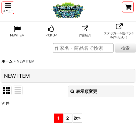
メニュー
ステッカー＆缶バッチ
NEW ITEM
PICK UP
作家紹介
を作りたい！
ホーム
>
NEW ITEM
NEW ITEM
表示順変更
閉じる
91
件
表示数
:
1
2
次
»
並び順
: