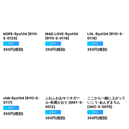
NOPE-Ryo104
[
RYO-
MAD LOVE-Ryo104
LOL-Ryo104
[
RYO-S-
S-0120
]
[
RYO-S-0119
]
0118
]
350
円
(税別)
350
円
(税別)
350
円
(税別)
chill-Ryo104
[
RYO-S-
ふわふわおキツネガー
ここから一緒に上がって
0117
]
ル-松尾かおり
[
MAT-S-
いこう-あんずまろん
0012
]
[
ANZ-S-0078
]
350
円
(税別)
350
円
(税別)
350
円
(税別)