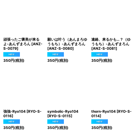
頑張ったご褒美が来る
願いは叶う（あんまろゆ
連絡、来るかも…？（ゆ
よ-あんずまろん
[
ANZ-
うもち）-あんずまろん
うもち）-あんずまろん
S-0079
]
[
ANZ-S-0080
]
[
ANZ-S-0081
]
350
円
(税別)
350
円
(税別)
350
円
(税別)
強強-Ryo104
[
RYO-S-
symbolic-Ryo104
thorn-Ryo104
[
RYO-S-
0116
]
[
RYO-S-0115
]
0114
]
350
円
(税別)
350
円
(税別)
350
円
(税別)