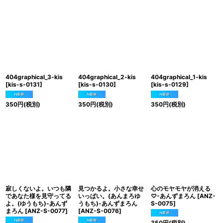
404graphical_3-kis
404graphical_2-kis
404graphical_1-kis
[
kis-s-0131
]
[
kis-s-0130
]
[
kis-s-0129
]
350
円
(税別)
350
円
(税別)
350
円
(税別)
寂しくないよ。いつも隣
見つかるよ。小さな幸せ
心のモヤモヤが消える
であなた様を見守ってる
いっぱい。(あんまろゆ
♡-あんずまろん
[
ANZ-
よ。(ゆうもち)-あんず
うもち)-あんずまろん
S-0075
]
まろん
[
ANZ-S-0077
]
[
ANZ-S-0076
]
350
円
(税別)