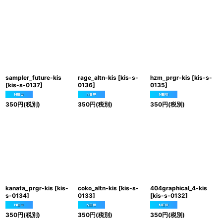
sampler_future-kis
rage_altn-kis
[
kis-s-
hzm_prgr-kis
[
kis-s-
[
kis-s-0137
]
0136
]
0135
]
350
円
(税別)
350
円
(税別)
350
円
(税別)
kanata_prgr-kis
[
kis-
coko_altn-kis
[
kis-s-
404graphical_4-kis
s-0134
]
0133
]
[
kis-s-0132
]
350
円
(税別)
350
円
(税別)
350
円
(税別)