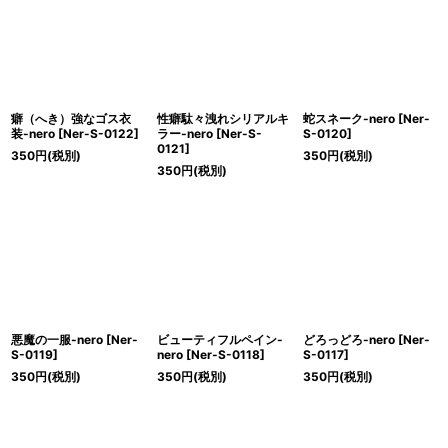
絞り込む
癖（へき）強なゴス衣
性癖駄々洩れシリアルキ
蛇スネーク-nero
[
Ner-
装-nero
[
Ner-S-0122
]
ラー-nero
[
Ner-S-
S-0120
]
0121
]
350
円
(税別)
350
円
(税別)
350
円
(税別)
悪魔の一服-nero
[
Ner-
ビューティフルペイン-
どろっどろ-nero
[
Ner-
S-0119
]
nero
[
Ner-S-0118
]
S-0117
]
350
円
(税別)
350
円
(税別)
350
円
(税別)