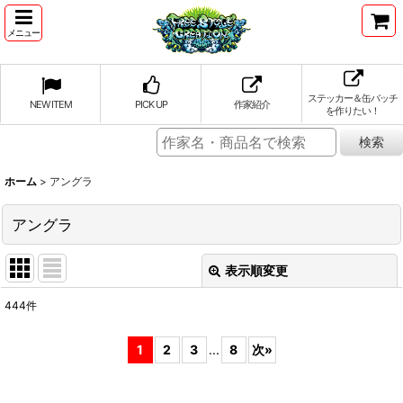
メニュー
ステッカー＆缶バッチ
NEW ITEM
PICK UP
作家紹介
を作りたい！
ホーム
>
アングラ
アングラ
表示順変更
閉じる
444
件
表示数
:
1
2
3
...
8
次
»
並び順
: