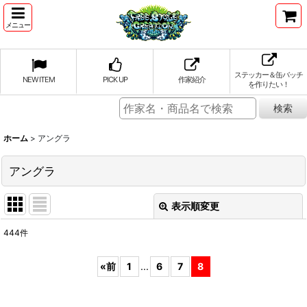
メニュー
ステッカー＆缶バッチ
NEW ITEM
PICK UP
作家紹介
を作りたい！
ホーム
>
アングラ
アングラ
表示順変更
閉じる
444
件
表示数
:
«
前
1
...
6
7
8
並び順
: