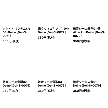
絞り込む
ナトくん（フナムシ）
磯くん（ゴキブリ）04-
骸音シーエ骨型01 骸
08-Deino
[
Dei-S-
Deino
[
Dei-S-0072
]
Attack!!-Deino
[
Dei-S-
0071
]
0073
]
350
円
(税別)
350
円
(税別)
350
円
(税別)
骸音シーエ骨型02-
骸音シーエ骨型03-
骸音シーエ人型01-
Deino
[
Dei-S-0074
]
Deino
[
Dei-S-0075
]
Deino
[
Dei-S-0076
]
350
円
(税別)
350
円
(税別)
350
円
(税別)