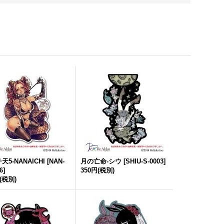
天5-NANAICHI
[
NAN-
月の亡命-シウ
[
SHIU-S-0003
]
6
]
350円
(税別)
(税別)