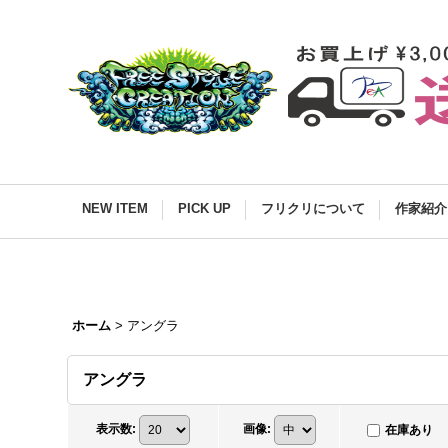
NEW ITEM
PICK UP
フリクリについて
作家紹介
ホーム
>
アングラ
アングラ
表示数
:
画像
:
在庫あり