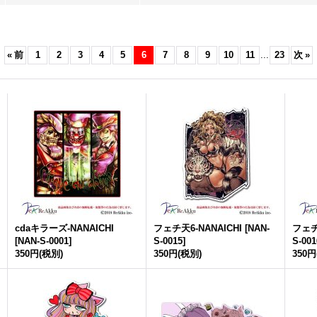
«
前
1
2
3
4
5
6
7
8
9
10
11
...
23
次
»
cdaキラーズ-NANAICHI
フェチ天6-NANAICHI
[
NAN-
フェチ
[
NAN-S-0001
]
S-0015
]
S-001
350円
(税別)
350円
(税別)
350円