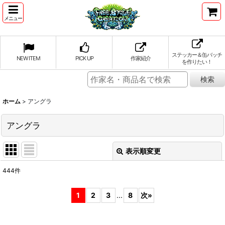
メニュー
ステッカー＆缶バッチ
NEW ITEM
PICK UP
作家紹介
を作りたい！
ホーム
>
アングラ
アングラ
表示順変更
閉じる
444
件
表示数
:
1
2
3
...
8
次
»
並び順
: