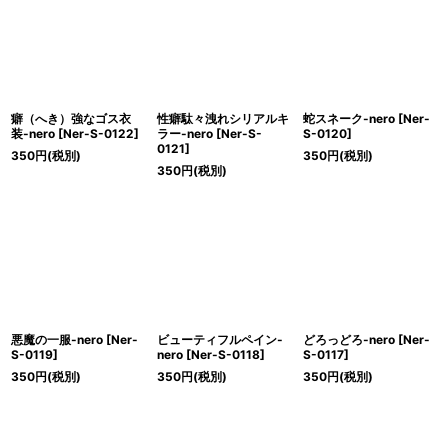
絞り込む
癖（へき）強なゴス衣
性癖駄々洩れシリアルキ
蛇スネーク-nero
[
Ner-
装-nero
[
Ner-S-0122
]
ラー-nero
[
Ner-S-
S-0120
]
0121
]
350
円
(税別)
350
円
(税別)
350
円
(税別)
悪魔の一服-nero
[
Ner-
ビューティフルペイン-
どろっどろ-nero
[
Ner-
S-0119
]
nero
[
Ner-S-0118
]
S-0117
]
350
円
(税別)
350
円
(税別)
350
円
(税別)