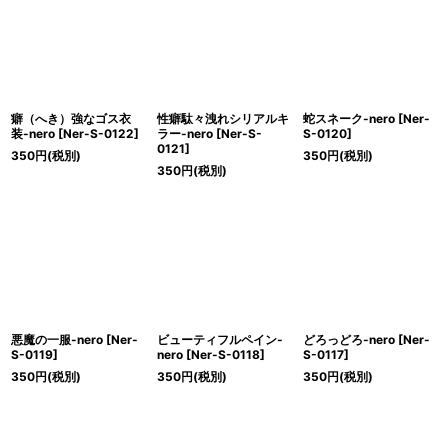
絞り込む
癖（へき）強なゴス衣
性癖駄々洩れシリアルキ
蛇スネーク-nero
[
Ner-
装-nero
[
Ner-S-0122
]
ラー-nero
[
Ner-S-
S-0120
]
0121
]
350
円
(税別)
350
円
(税別)
350
円
(税別)
悪魔の一服-nero
[
Ner-
ビューティフルペイン-
どろっどろ-nero
[
Ner-
S-0119
]
nero
[
Ner-S-0118
]
S-0117
]
350
円
(税別)
350
円
(税別)
350
円
(税別)