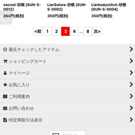
sacred-眇眼
[
SUN-S-
LiarSuture-眇眼
[
SUN-
Liarbodystitch-眇眼
0012
]
S-0002
]
[
SUN-S-0004
]
350
円
(税別)
350
円
(税別)
350
円
(税別)
«
前
1
2
3
4
...
8
次
»
最近チェックしたアイテム
ショッピングカート
マイページ
お気に入り
ご利用案内
お問い合わせ
特定商取引法表示