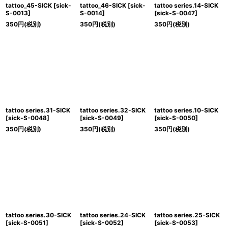
tattoo_45-SICK
[
sick-
tattoo_46-SICK
[
sick-
tattoo series.14-SICK
S-0013
]
S-0014
]
[
sick-S-0047
]
350
円
(税別)
350
円
(税別)
350
円
(税別)
tattoo series.31-SICK
tattoo series.32-SICK
tattoo series.10-SICK
[
sick-S-0048
]
[
sick-S-0049
]
[
sick-S-0050
]
350
円
(税別)
350
円
(税別)
350
円
(税別)
tattoo series.30-SICK
tattoo series.24-SICK
tattoo series.25-SICK
[
sick-S-0051
]
[
sick-S-0052
]
[
sick-S-0053
]