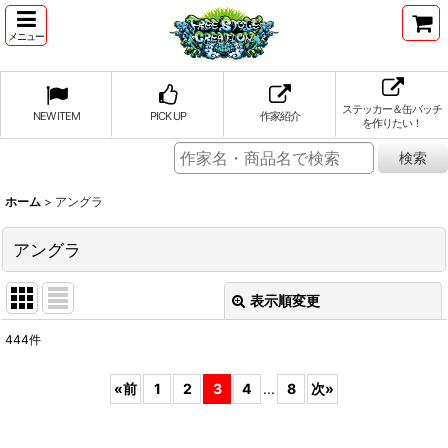
メニュー
ステッカー＆缶バッチ
NEW ITEM
PICK UP
作家紹介
を作りたい！
ホーム
>
アングラ
アングラ
表示順変更
閉じる
444
件
表示数
:
«
前
1
2
3
4
...
8
次
»
並び順
: