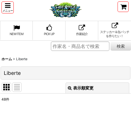
メニュー
ステッカー＆缶バッチ
NEW ITEM
PICK UP
作家紹介
を作りたい！
ホーム
>
Liberte
Liberte
表示順変更
閉じる
48
件
表示数
:
並び順
: