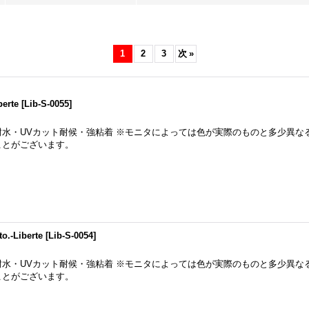
1
2
3
次
»
erte
[
Lib-S-0055
]
耐水・UVカット耐候・強粘着 ※モニタによっては色が実際のものと多少異な
ことがございます。
Liberte
[
Lib-S-0054
]
耐水・UVカット耐候・強粘着 ※モニタによっては色が実際のものと多少異な
ことがございます。