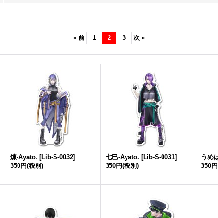
«
前
1
2
3
次
»
煉-Ayato.
[
Lib-S-0032
]
七巳-Ayato.
[
Lib-S-0031
]
うめぱん
350円
(税別)
350円
(税別)
350円