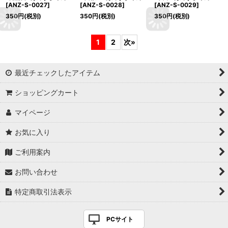
[
ANZ-S-0027
]
[
ANZ-S-0028
]
[
ANZ-S-0029
]
350
円
(税別)
350
円
(税別)
350
円
(税別)
1
2
次
»
最近チェックしたアイテム
ショッピングカート
マイページ
お気に入り
ご利用案内
お問い合わせ
特定商取引法表示
PCサイト