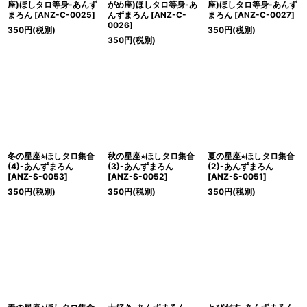
座)ほしタロ等身-あんず
がめ座)ほしタロ等身-あ
座)ほしタロ等身-あんず
まろん
[
ANZ-C-0025
]
んずまろん
[
ANZ-C-
まろん
[
ANZ-C-0027
]
0026
]
350
円
(税別)
350
円
(税別)
350
円
(税別)
冬の星座⭐︎ほしタロ集合
秋の星座⭐︎ほしタロ集合
夏の星座⭐︎ほしタロ集合
(4)-あんずまろん
(3)-あんずまろん
(2)-あんずまろん
[
ANZ-S-0053
]
[
ANZ-S-0052
]
[
ANZ-S-0051
]
350
円
(税別)
350
円
(税別)
350
円
(税別)