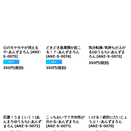
心のモヤモヤが消える
どきどき急展開が起こ
気分転換♪気持ちが上が
♡-あんずまろん
[
ANZ-
る！？-あんずまろん
る(ゆうもち)-あんずま
S-0075
]
[
ANZ-S-0074
]
ろん
[
ANZ-S-0073
]
350
円
(税別)
350
円
(税別)
350
円
(税別)
応援！うまくいく！(あ
こっちおいで？方向性が
いける！絶対にだいじょ
んまろゆうもち)-あんず
分かる-あんずまろん
うぶ！-あんずまろん
まろん
[
ANZ-S-0072
]
[
ANZ-S-0071
]
[
ANZ-S-0070
]