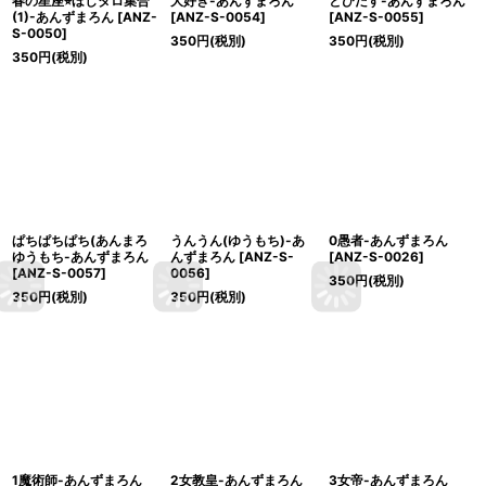
春の星座⭐︎ほしタロ集合
大好き-あんずまろん
とびだす-あんずまろん
(1)-あんずまろん
[
ANZ-
[
ANZ-S-0054
]
[
ANZ-S-0055
]
S-0050
]
350
円
(税別)
350
円
(税別)
350
円
(税別)
ぱちぱちぱち(あんまろ
うんうん(ゆうもち)-あ
0愚者-あんずまろん
ゆうもち-あんずまろん
んずまろん
[
ANZ-S-
[
ANZ-S-0026
]
[
ANZ-S-0057
]
0056
]
350
円
(税別)
350
円
(税別)
350
円
(税別)
1魔術師-あんずまろん
2女教皇-あんずまろん
3女帝-あんずまろん