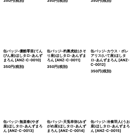
350
円
(税別)
350
円
(税別)
350
円
(税別)
缶バッジ-優酷零亜(てん
缶バッジ-杓裏虎紋(さそ
缶バッジ-カウス・ボレ
びん座)ほしタロ-あんず
り座)ほしタロ-あんずま
アリス(いて座)ほしタ
まろん
[
ANZ-C-0010
]
ろん
[
ANZ-C-0011
]
ロ-あんずまろん
[
ANZ-
C-0012
]
350
円
(税別)
350
円
(税別)
350
円
(税別)
缶バッジ-無楽春(やぎ
缶バッジ-天兎幸弥(みず
缶バッジ-冷奏羽人(うお
座)ほしタロ-あんずまろ
がめ座)ほしタロ-あんず
座)ほしタロ-あんずまろ
ん
[
ANZ-C-0013
]
まろん
[
ANZ-C-0014
]
ん
[
ANZ-C-0015
]