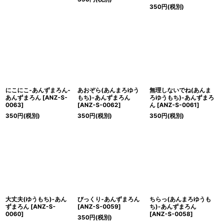
350
円
(税別)
にこにこ-あんずまろん-
あおぞら(あんまろゆう
無理しないでね(あんま
あんずまろん
[
ANZ-S-
もち)-あんずまろん
ろゆうもち)-あんずまろ
0063
]
[
ANZ-S-0062
]
ん
[
ANZ-S-0061
]
350
円
(税別)
350
円
(税別)
350
円
(税別)
大丈夫(ゆうもち)-あん
びっくり-あんずまろん
ちらっ(あんまろゆうも
ずまろん
[
ANZ-S-
[
ANZ-S-0059
]
ち)-あんずまろん
0060
]
[
ANZ-S-0058
]
350
円
(税別)