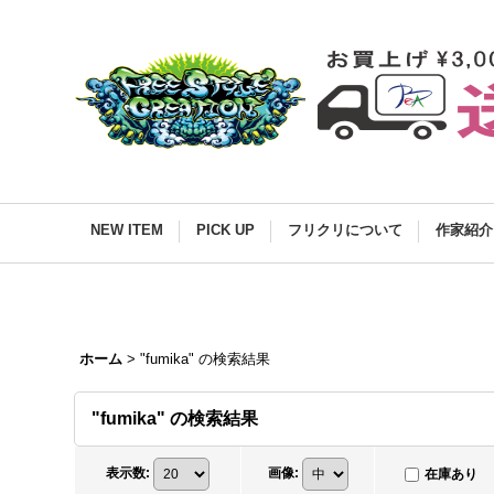
NEW ITEM
PICK UP
フリクリについて
作家紹介
ホーム
>
"fumika"
の
検索結果
"fumika"
の
検索結果
表示数
:
画像
:
在庫あり