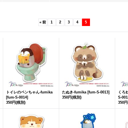
«
前
1
2
3
4
5
トイレのペンちゃん-
fumika
たぬき-
fumika
[
fum-S-0013
]
くろ
[
fum-S-0014
]
350円
(税別)
S-001
350円
(税別)
350円