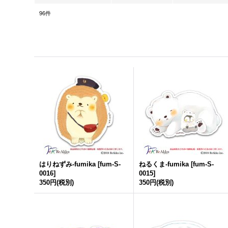
96
件
はりねずみ-
fumika
[
fum-S-
ねるくま-
fumika
[
fum-S-
0016
]
0015
]
350円
(税別)
350円
(税別)