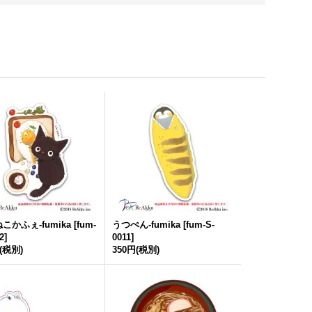
ねこかふぇ-
fumika
[
fum-
うつぺん-
fumika
[
fum-S-
2
]
0011
]
(税別)
350円
(税別)