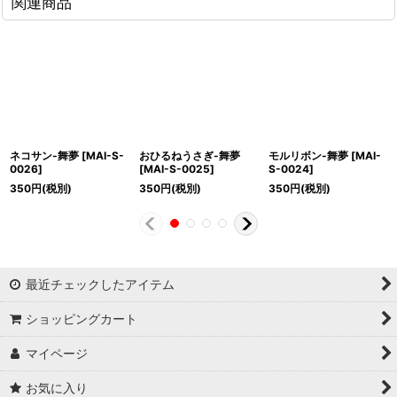
関連商品
ネコサン-舞夢
[
MAI-S-
おひるねうさぎ-舞夢
モルリボン-舞夢
[
MAI-
0026
]
[
MAI-S-0025
]
S-0024
]
350
円
(税別)
350
円
(税別)
350
円
(税別)
最近チェックしたアイテム
ショッピングカート
マイページ
お気に入り