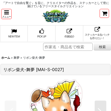
『アートで自由を繋ぐ』を旨に、クリエイターの作品を、ステッカーとして世に
届けているフリースタイルクリエイション
メニュー
ステッカー＆缶バッチ
NEW ITEM
PICK UP
作家紹介
を作りたい！
ホーム
>
舞夢
>
リボン柴犬-舞夢
リボン柴犬-舞夢
[
MAI-S-0027
]