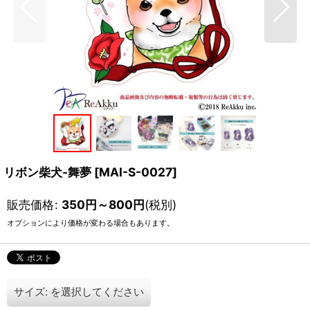
リボン柴犬-舞夢
[
MAI-S-0027
]
販売価格
:
350
円
～800
円
(税別)
オプションにより価格が変わる場合もあります。
サイズ:
を選択してください