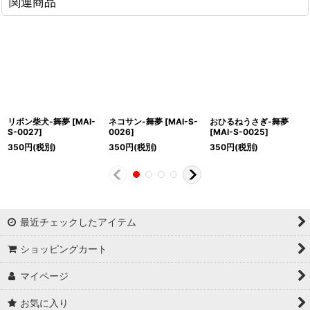
関連商品
リボン柴犬-舞夢
[
MAI-
ネコサン-舞夢
[
MAI-S-
おひるねうさぎ-舞夢
S-0027
]
0026
]
[
MAI-S-0025
]
350
円
(税別)
350
円
(税別)
350
円
(税別)
最近チェックしたアイテム
ショッピングカート
マイページ
お気に入り