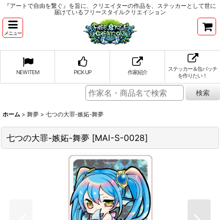
『アートで自由を繋ぐ』を旨に、クリエイターの作品を、ステッカーとして世に
届けているフリースタイルクリエイション
メニュー
ステッカー＆缶バッチ
NEW ITEM
PICK UP
作家紹介
を作りたい！
ホーム
>
舞夢
>
七つの大罪-嫉妬-舞夢
七つの大罪-嫉妬-舞夢
[
MAI-S-0028
]