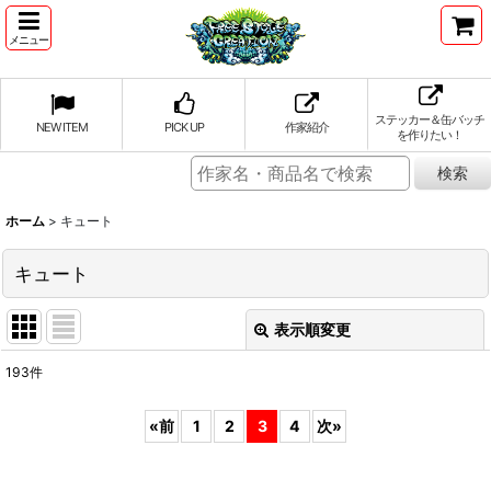
メニュー
ステッカー＆缶バッチ
NEW ITEM
PICK UP
作家紹介
を作りたい！
ホーム
>
キュート
キュート
表示順変更
閉じる
193
件
表示数
:
«
前
1
2
3
4
次
»
並び順
: