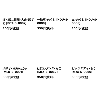
ぽんぽこ日和-大吉-ぽて
一輪車-のうし
[
NOU-S-
△-のうし
[
NOU-S-
と
[
POT-S-0007
]
0006
]
0005
]
350
円
(税別)
350
円
(税別)
350
円
(税別)
犬張子-目薬めだか
はにわダンス-もこ
ビックテディ-もこ
[
MED-S-0001
]
[
Moc-S-0062
]
[
Moc-S-0060
]
350
円
(税別)
350
円
(税別)
350
円
(税別)