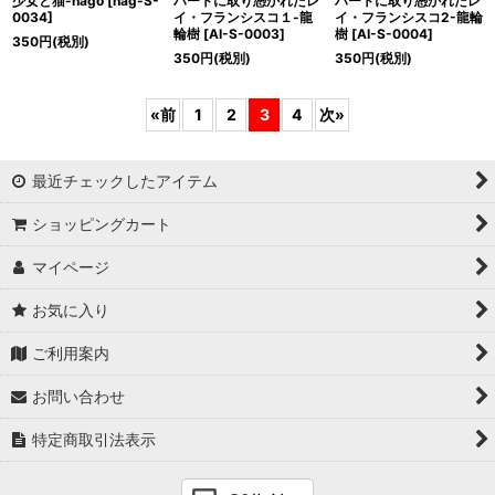
少女と猫-nago
[
nag-S-
ハートに取り憑かれたレ
ハートに取り憑かれたレ
0034
]
イ・フランシスコ１-龍
イ・フランシスコ2-龍輪
輪樹
[
AI-S-0003
]
樹
[
AI-S-0004
]
350
円
(税別)
350
円
(税別)
350
円
(税別)
«
前
1
2
3
4
次
»
最近チェックしたアイテム
ショッピングカート
マイページ
お気に入り
ご利用案内
お問い合わせ
特定商取引法表示