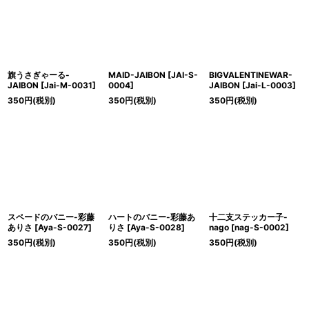
旗うさぎゃーる-
MAID-JAIBON
[
JAI-S-
BIGVALENTINEWAR-
JAIBON
[
Jai-M-0031
]
0004
]
JAIBON
[
Jai-L-0003
]
350
円
(税別)
350
円
(税別)
350
円
(税別)
スペードのバニー-彩藤
ハートのバニー-彩藤あ
十二支ステッカー子-
ありさ
[
Aya-S-0027
]
りさ
[
Aya-S-0028
]
nago
[
nag-S-0002
]
350
円
(税別)
350
円
(税別)
350
円
(税別)