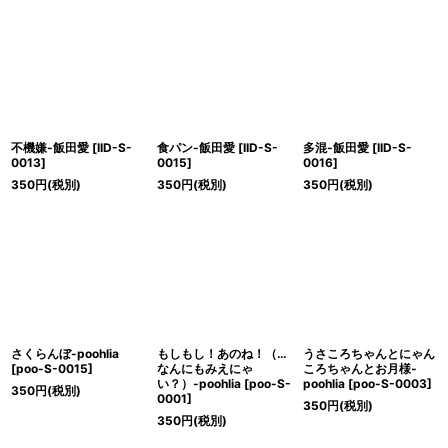
不機嫌-飯田愛
[
IID-S-
食パン-飯田愛
[
IID-S-
多混-飯田愛
[
IID-S-
0013
]
0015
]
0016
]
350
円
(税別)
350
円
(税別)
350
円
(税別)
さくらんぼ-poohlia
もしもし！あのね！（…
うさころちゃんとにゃん
[
poo-S-0015
]
なんにもみえにゃ
ころちゃんとお月様-
い？）-poohlia
[
poo-S-
poohlia
[
poo-S-0003
]
350
円
(税別)
0001
]
350
円
(税別)
350
円
(税別)