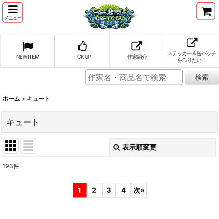
メニュー
ステッカー＆缶バッチ
NEW ITEM
PICK UP
作家紹介
を作りたい！
ホーム
>
キュート
キュート
表示順変更
閉じる
193
件
表示数
:
1
2
3
4
次
»
並び順
: