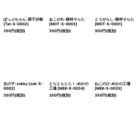
ぽっぷちゃん-巽千沙都
あこがれ-餅村そらた
とうがらし-餅村そらた
[
Tat-S-0002
]
[
MOT-S-0003
]
[
MOT-S-0001
]
350
円
(税別)
350
円
(税別)
350
円
(税別)
女の子-zukky
[
zuk-S-
とらとらとら！-めかの
ねこのひ-めかの工場
0002
]
工場
[
MEK-S-0034
]
[
MEK-S-0035
]
350
円
(税別)
350
円
(税別)
350
円
(税別)