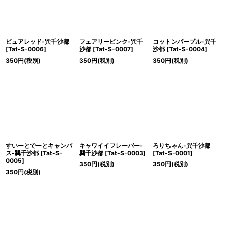
ピュアレッド-巽千沙都
フェアリーピンク-巽千
コットンパープル-巽千
[
Tat-S-0006
]
沙都
[
Tat-S-0007
]
沙都
[
Tat-S-0004
]
350
円
(税別)
350
円
(税別)
350
円
(税別)
すいーとでーとキャンバ
キャワイイフレーバー-
ろりちゃん-巽千沙都
ス-巽千沙都
[
Tat-S-
巽千沙都
[
Tat-S-0003
]
[
Tat-S-0001
]
0005
]
350
円
(税別)
350
円
(税別)
350
円
(税別)