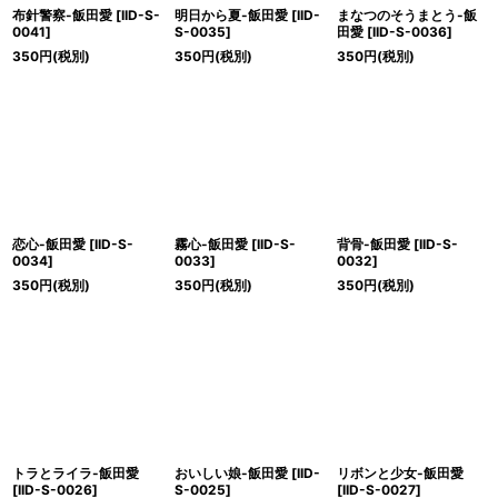
布針警察-飯田愛
[
IID-S-
明日から夏-飯田愛
[
IID-
まなつのそうまとう-飯
0041
]
S-0035
]
田愛
[
IID-S-0036
]
350
円
(税別)
350
円
(税別)
350
円
(税別)
恋心-飯田愛
[
IID-S-
霧心-飯田愛
[
IID-S-
背骨-飯田愛
[
IID-S-
0034
]
0033
]
0032
]
350
円
(税別)
350
円
(税別)
350
円
(税別)
トラとライラ-飯田愛
おいしい娘-飯田愛
[
IID-
リボンと少女-飯田愛
[
IID-S-0026
]
S-0025
]
[
IID-S-0027
]