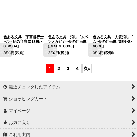
色ある文具 宇宙飛行士
色ある文具 消しゴムペ
色ある文具 人質消しゴ
ペン-せの弁当屋
[
SEN-
ンとなにか-せの弁当屋
ム-せの弁当屋
[
SEN-S-
S-0034
]
[
SEN-S-0035
]
0036
]
350
円
(税別)
350
円
(税別)
350
円
(税別)
1
2
3
4
次
»
最近チェックしたアイテム
ショッピングカート
マイページ
お気に入り
ご利用案内