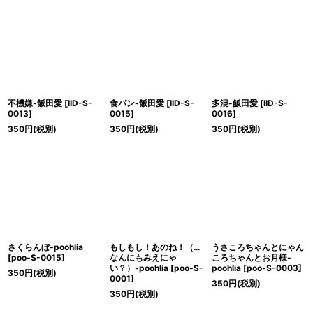
不機嫌-飯田愛
[
IID-S-
食パン-飯田愛
[
IID-S-
多混-飯田愛
[
IID-S-
0013
]
0015
]
0016
]
350
円
(税別)
350
円
(税別)
350
円
(税別)
さくらんぼ-poohlia
もしもし！あのね！（…
うさころちゃんとにゃん
[
poo-S-0015
]
なんにもみえにゃ
ころちゃんとお月様-
い？）-poohlia
[
poo-S-
poohlia
[
poo-S-0003
]
350
円
(税別)
0001
]
350
円
(税別)
350
円
(税別)