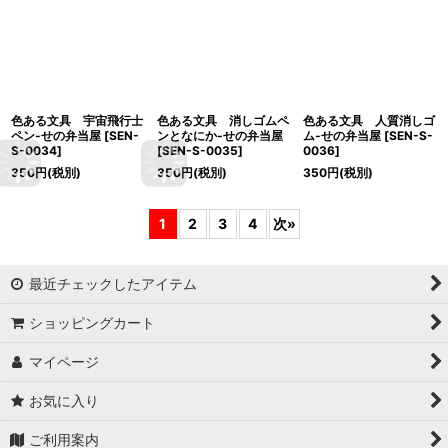
色ある文具 宇宙飛行士
色ある文具 消しゴムペ
色ある文具 人質消しゴ
ペン-せの弁当屋
[
SEN-
ンとなにか-せの弁当屋
ム-せの弁当屋
[
SEN-S-
S-0034
]
[
SEN-S-0035
]
0036
]
350
円
(税別)
350
円
(税別)
350
円
(税別)
1
2
3
4
次
»
最近チェックしたアイテム
ショッピングカート
マイページ
お気に入り
ご利用案内