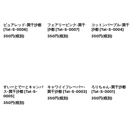
ピュアレッド-巽千沙都
フェアリーピンク-巽千
コットンパープル-巽千
[
Tat-S-0006
]
沙都
[
Tat-S-0007
]
沙都
[
Tat-S-0004
]
350
円
(税別)
350
円
(税別)
350
円
(税別)
すいーとでーとキャンバ
キャワイイフレーバー-
ろりちゃん-巽千沙都
ス-巽千沙都
[
Tat-S-
巽千沙都
[
Tat-S-0003
]
[
Tat-S-0001
]
0005
]
350
円
(税別)
350
円
(税別)
350
円
(税別)