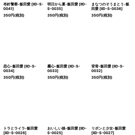
布針警察-飯田愛
[
IID-S-
明日から夏-飯田愛
[
IID-
まなつのそうまとう-飯
0041
]
S-0035
]
田愛
[
IID-S-0036
]
350
円
(税別)
350
円
(税別)
350
円
(税別)
恋心-飯田愛
[
IID-S-
霧心-飯田愛
[
IID-S-
背骨-飯田愛
[
IID-S-
0034
]
0033
]
0032
]
350
円
(税別)
350
円
(税別)
350
円
(税別)
トラとライラ-飯田愛
おいしい娘-飯田愛
[
IID-
リボンと少女-飯田愛
[
IID-S-0026
]
S-0025
]
[
IID-S-0027
]