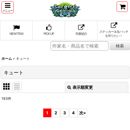
メニュー
ステッカー＆缶バッチ
NEW ITEM
PICK UP
作家紹介
を作りたい！
ホーム
>
キュート
キュート
表示順変更
閉じる
193
件
表示数
:
1
2
3
4
次
»
並び順
: