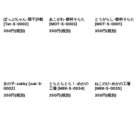
ぽっぷちゃん-巽千沙都
あこがれ-餅村そらた
とうがらし-餅村そらた
[
Tat-S-0002
]
[
MOT-S-0003
]
[
MOT-S-0001
]
350
円
(税別)
350
円
(税別)
350
円
(税別)
女の子-zukky
[
zuk-S-
とらとらとら！-めかの
ねこのひ-めかの工場
0002
]
工場
[
MEK-S-0034
]
[
MEK-S-0035
]
350
円
(税別)
350
円
(税別)
350
円
(税別)