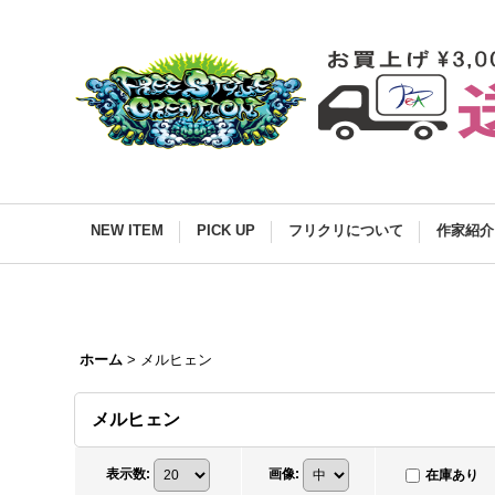
NEW ITEM
PICK UP
フリクリについて
作家紹介
ホーム
>
メルヒェン
メルヒェン
表示数
:
画像
:
在庫あり