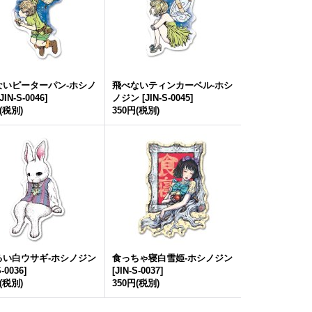
ないピーターパン-ホシノ
飛べないティンカーベル-ホシ
JIN-S-0046
]
ノジン
[
JIN-S-0045
]
(税別)
350円
(税別)
るい白ウサギ-ホシノジン
食っちゃ寝白雪姫-ホシノジン
S-0036
]
[
JIN-S-0037
]
(税別)
350円
(税別)