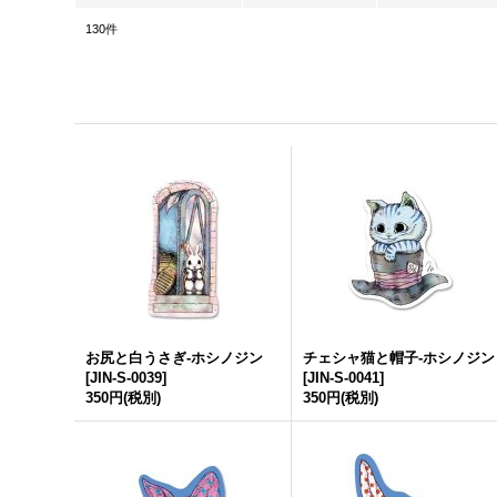
130
件
お尻と白うさぎ-ホシノジン
チェシャ猫と帽子-ホシノジン
[
JIN-S-0039
]
[
JIN-S-0041
]
350円
(税別)
350円
(税別)