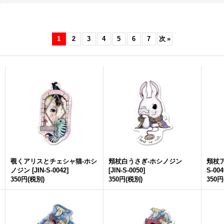
1
2
3
4
5
6
7
次
»
覗くアリスとチェシャ猫-ホシ
頬杖白うさぎ-ホシノジン
頬杖
ノジン
[
JIN-S-0042
]
[
JIN-S-0050
]
S-004
350円
(税別)
350円
(税別)
350円