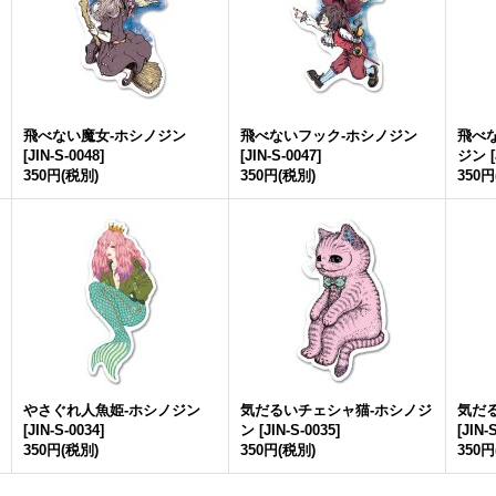
飛べない魔女-ホシノジン
飛べないフック-ホシノジン
飛べ
[
JIN-S-0048
]
[
JIN-S-0047
]
ジン
[
350円
(税別)
350円
(税別)
350円
やさぐれ人魚姫-ホシノジン
気だるいチェシャ猫-ホシノジ
気だ
[
JIN-S-0034
]
ン
[
JIN-S-0035
]
[
JIN-
350円
(税別)
350円
(税別)
350円