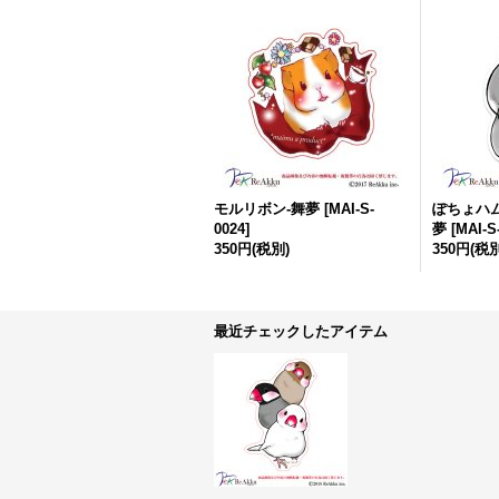
モルリボン-舞夢
[
MAI-S-
ぽちょハ
0024
]
夢
[
MAI-S
350円
(税別)
350円
(税別
最近チェックしたアイテム