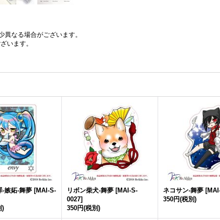
少異なる場合がございます。
ございます。
-嫉妬-舞夢
[
MAI-S-
リボン柴犬-舞夢
[
MAI-S-
ネコサン-舞夢
[
MAI
0027
]
350円
(税別)
)
350円
(税別)