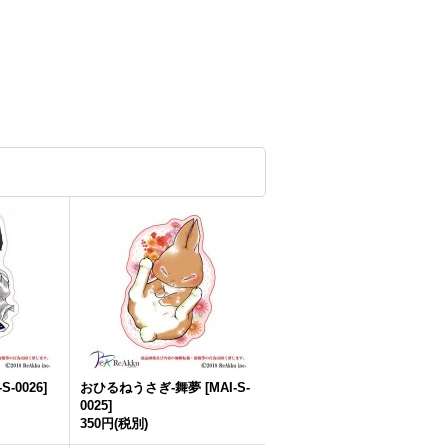
-S-0026
]
おひるねうさぎ-舞夢
[
MAI-S-
0025
]
350円
(税別)