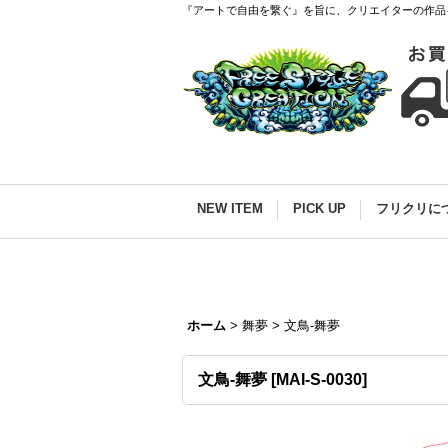
『アートで自由を繋ぐ』を旨に、クリエイターの作品
NEW ITEM
PICK UP
フリクリに
ホーム
>
舞夢
>
文鳥-舞夢
文鳥-舞夢
[
MAI-S-0030
]