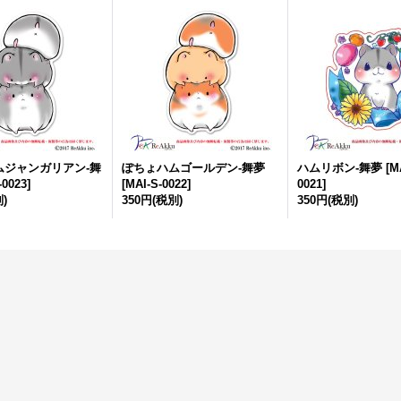
ムジャンガリアン-舞
ぽちょハムゴールデン-舞夢
ハムリボン-舞夢
[
M
-0023
]
[
MAI-S-0022
]
0021
]
)
350円
(税別)
350円
(税別)