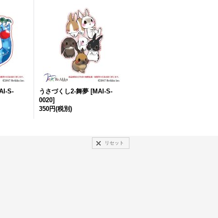
AI-S-
うさづくし2-舞夢
[
MAI-S-
0020
]
350円
(税別)
リセット