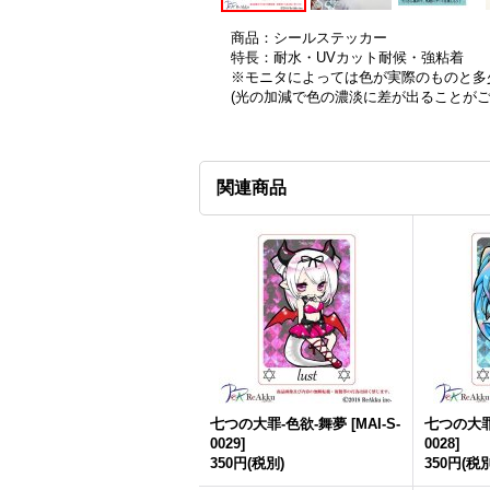
商品：シールステッカー
特長：耐水・UVカット耐候・強粘着
※モニタによっては色が実際のものと多
(光の加減で色の濃淡に差が出ることが
関連商品
七つの大罪-色欲-舞夢
[
MAI-S-
七つの大罪
0029
]
0028
]
350円
(税別)
350円
(税別